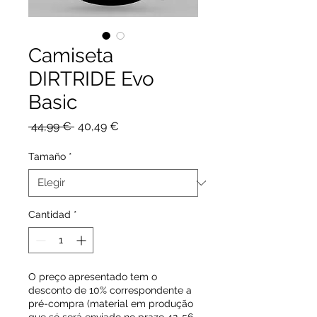
Camiseta
DIRTRIDE Evo
Basic
Precio
Precio
 44,99 € 
40,49 €
de
oferta
Tamaño
*
Cantidad
*
O preço apresentado tem o
desconto de 10% correspondente a
pré-compra (material em produção