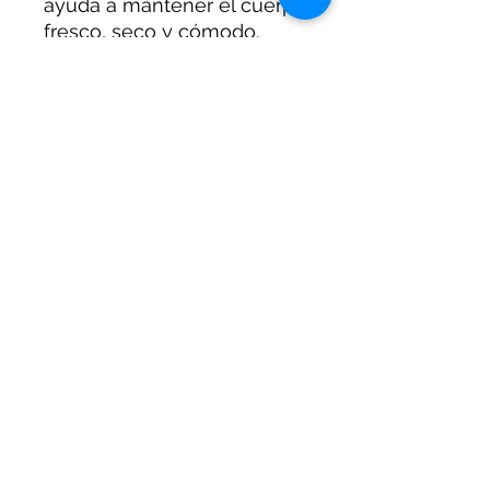
ayuda a mantener el cuerpo
fresco, seco y cómodo.
Los paneles laterales
perforados aumentan la
circulación del aire,
ayudando a controlar la
humedad y regular la
temperatura corporal.
Los puños livianos brindan
un ajuste preciso sin
sentirse apretado y el
diseño de ala ancha
mantiene la camisa por
dentro.
INFORMACIÓN DEL