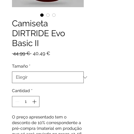
Camiseta
DIRTRIDE Evo
Basic II
Precio
Precio
 44,99 € 
40,49 €
de
oferta
Tamaño
*
Cantidad
*
O preço apresentado tem o
desconto de 10% correspondente a
pré-compra (material em produção