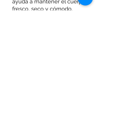
ayuda a mantener el cuerpo
fresco, seco y cómodo.
Los paneles laterales
perforados aumentan la
circulación del aire,
ayudando a controlar la
humedad y regular la
temperatura corporal.
Los puños livianos brindan
un ajuste preciso sin
sentirse apretado y el
diseño de ala ancha
mantiene la camisa por
dentro.
INFORMACIÓN DEL